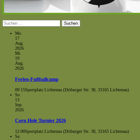
Suchen
nach:
Mo.
17
Aug.
2026
Mi.
19
Aug.
2026
Ferien-Fußballcamp
09:15
Sportplatz Lichtenau (Driburger Str. 38, 33165 Lichtenau)
So.
13
Sep.
2026
Corn Hole Turnier 2026
12:00
Sportplatz Lichtenau (Driburger Str. 38, 33165 Lichtenau)
Sa.