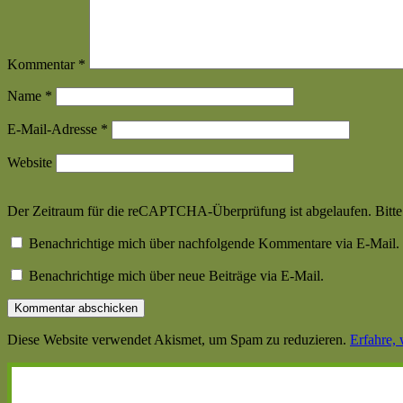
Kommentar
*
Name
*
E-Mail-Adresse
*
Website
Der Zeitraum für die reCAPTCHA-Überprüfung ist abgelaufen. Bitte l
Benachrichtige mich über nachfolgende Kommentare via E-Mail.
Benachrichtige mich über neue Beiträge via E-Mail.
Diese Website verwendet Akismet, um Spam zu reduzieren.
Erfahre,
Haupt-
Seitenleiste