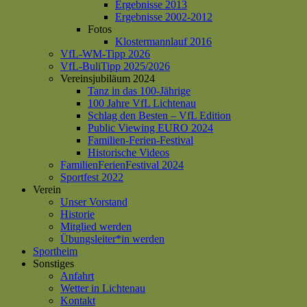
Ergebnisse 2013
Ergebnisse 2002-2012
Fotos
Klostermannlauf 2016
VfL-WM-Tipp 2026
VfL-BuliTipp 2025/2026
Vereinsjubiläum 2024
Tanz in das 100-Jährige
100 Jahre VfL Lichtenau
Schlag den Besten – VfL Edition
Public Viewing EURO 2024
Familien-Ferien-Festival
Historische Videos
FamilienFerienFestival 2024
Sportfest 2022
Verein
Unser Vorstand
Historie
Mitglied werden
Übungsleiter*in werden
Sportheim
Sonstiges
Anfahrt
Wetter in Lichtenau
Kontakt