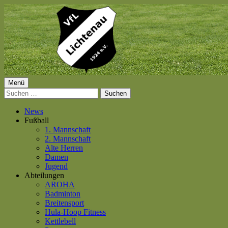
Springe
zum
Inhalt
Primäres
Menü
VfL Lichtenau 1924 e.V.
Suchen
Menü
nach:
News
Fußball
1. Mannschaft
2. Mannschaft
Alte Herren
Damen
Jugend
Abteilungen
AROHA
Badminton
Breitensport
Hula-Hoop Fitness
Kettlebell