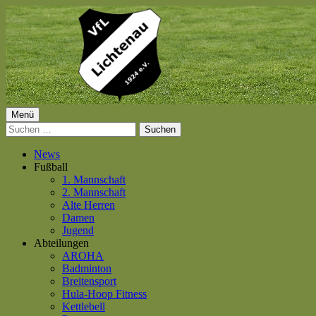
Springe
zum
Inhalt
Primäres
Menü
VfL Lichtenau 1924 e.V.
Suchen
Menü
nach:
News
Fußball
1. Mannschaft
2. Mannschaft
Alte Herren
Damen
Jugend
Abteilungen
AROHA
Badminton
Breitensport
Hula-Hoop Fitness
Kettlebell