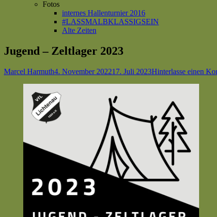
Fotos
internes Hallenturnier 2016
#LASSMALBKLASSIGSEIN
Alte Zeiten
Jugend – Zeltlager 2023
Autor
Veröffentlicht
Marcel Harmuth
4. November 2022
17. Juli 2023
Hinterlasse einen K
am