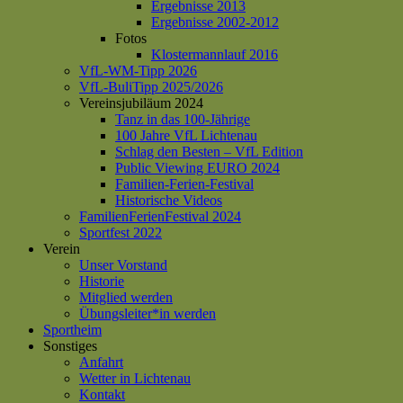
Ergebnisse 2013
Ergebnisse 2002-2012
Fotos
Klostermannlauf 2016
VfL-WM-Tipp 2026
VfL-BuliTipp 2025/2026
Vereinsjubiläum 2024
Tanz in das 100-Jährige
100 Jahre VfL Lichtenau
Schlag den Besten – VfL Edition
Public Viewing EURO 2024
Familien-Ferien-Festival
Historische Videos
FamilienFerienFestival 2024
Sportfest 2022
Verein
Unser Vorstand
Historie
Mitglied werden
Übungsleiter*in werden
Sportheim
Sonstiges
Anfahrt
Wetter in Lichtenau
Kontakt