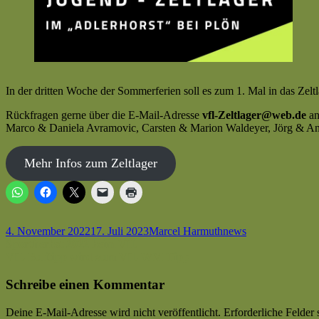
In der dritten Woche der Sommerferien soll es zum 1. Mal in das Zelt
Rückfragen gerne über die E-Mail-Adresse
vfl-Zeltlager@web.de
an
Marco & Daniela Avramovic, Carsten & Marion Waldeyer, Jörg & An
Mehr Infos zum Zeltlager
Veröffentlicht
Autor
Kategorien
4. November 2022
17. Juli 2023
Marcel Harmuth
news
am
Beitragsnavigation
Vorheriger
Sportherbst 2022 beim VfL
Beitrag:
Nächster
VfL Bulitipp wird zum VfL WM Tipp
Beitrag
Schreibe einen Kommentar
Deine E-Mail-Adresse wird nicht veröffentlicht.
Erforderliche Felder 