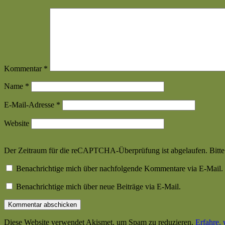
Kommentar
*
Name
*
E-Mail-Adresse
*
Website
Der Zeitraum für die reCAPTCHA-Überprüfung ist abgelaufen. Bitte l
Benachrichtige mich über nachfolgende Kommentare via E-Mail.
Benachrichtige mich über neue Beiträge via E-Mail.
Diese Website verwendet Akismet, um Spam zu reduzieren.
Erfahre,