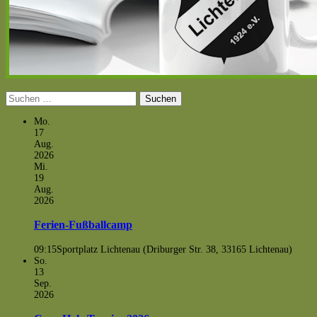
Suchen
nach:
Mo.
17
Aug.
2026
Mi.
19
Aug.
2026
Ferien-Fußballcamp
09:15
Sportplatz Lichtenau (Driburger Str. 38, 33165 Lichtenau)
So.
13
Sep.
2026