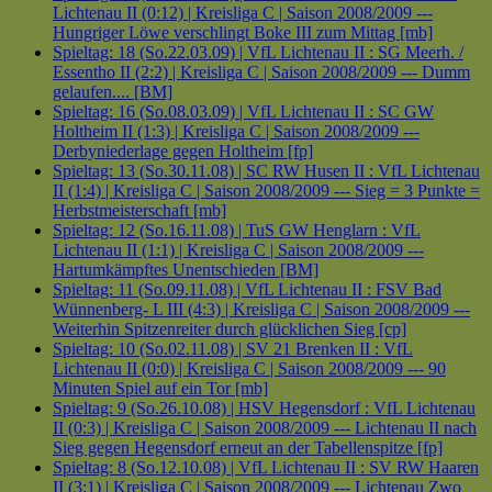
Lichtenau II (0:12) | Kreisliga C | Saison 2008/2009 ---
Hungriger Löwe verschlingt Boke III zum Mittag [mb]
Spieltag: 18 (So.22.03.09) | VfL Lichtenau II : SG Meerh. /
Essentho II (2:2) | Kreisliga C | Saison 2008/2009 --- Dumm
gelaufen.... [BM]
Spieltag: 16 (So.08.03.09) | VfL Lichtenau II : SC GW
Holtheim II (1:3) | Kreisliga C | Saison 2008/2009 ---
Derbyniederlage gegen Holtheim [fp]
Spieltag: 13 (So.30.11.08) | SC RW Husen II : VfL Lichtenau
II (1:4) | Kreisliga C | Saison 2008/2009 --- Sieg = 3 Punkte =
Herbstmeisterschaft [mb]
Spieltag: 12 (So.16.11.08) | TuS GW Henglarn : VfL
Lichtenau II (1:1) | Kreisliga C | Saison 2008/2009 ---
Hartumkämpftes Unentschieden [BM]
Spieltag: 11 (So.09.11.08) | VfL Lichtenau II : FSV Bad
Wünnenberg- L III (4:3) | Kreisliga C | Saison 2008/2009 ---
Weiterhin Spitzenreiter durch glücklichen Sieg [cp]
Spieltag: 10 (So.02.11.08) | SV 21 Brenken II : VfL
Lichtenau II (0:0) | Kreisliga C | Saison 2008/2009 --- 90
Minuten Spiel auf ein Tor [mb]
Spieltag: 9 (So.26.10.08) | HSV Hegensdorf : VfL Lichtenau
II (0:3) | Kreisliga C | Saison 2008/2009 --- Lichtenau II nach
Sieg gegen Hegensdorf erneut an der Tabellenspitze [fp]
Spieltag: 8 (So.12.10.08) | VfL Lichtenau II : SV RW Haaren
II (3:1) | Kreisliga C | Saison 2008/2009 --- Lichtenau Zwo