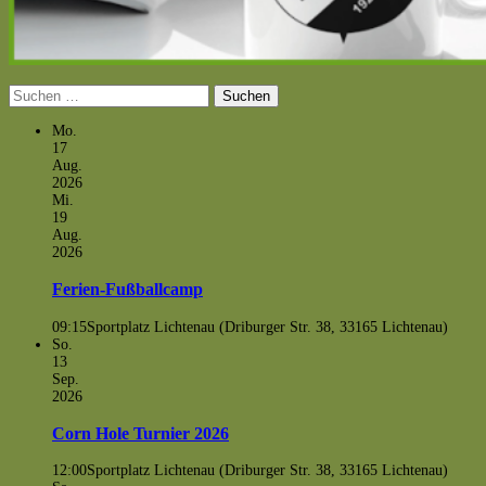
Suchen
nach:
Mo.
17
Aug.
2026
Mi.
19
Aug.
2026
Ferien-Fußballcamp
09:15
Sportplatz Lichtenau (Driburger Str. 38, 33165 Lichtenau)
So.
13
Sep.
2026
Corn Hole Turnier 2026
12:00
Sportplatz Lichtenau (Driburger Str. 38, 33165 Lichtenau)