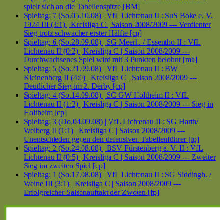
spielt sich an die Tabellenspitze [BM]
Spieltag: 7 (So.05.10.08) | VfL Lichtenau II : SuS Boke e. V.
1924 III (3:1) | Kreisliga C | Saison 2008/2009 --- Verdienter
Sieg trotz schwacher erster Hälfte [cp]
Spieltag: 6 (So.28.09.08) | SG Meerh. / Essentho II : VfL
Lichtenau II (0:2) | Kreisliga C | Saison 2008/2009 ---
Durchwachsenes Spiel wird mit 3 Punkten belohnt [mb]
Spieltag: 5 (So.21.09.08) | VfL Lichtenau II : BW
Kleinenberg II (4:0) | Kreisliga C | Saison 2008/2009 ---
Deutlicher Sieg im 2. Derby [cp]
Spieltag: 4 (So.14.09.08) | SC GW Holtheim II : VfL
Lichtenau II (1:2) | Kreisliga C | Saison 2008/2009 --- Sieg in
Holtheim [cp]
Spieltag: 3 (Do.04.09.08) | VfL Lichtenau II : SG Harth/
Weiberg II (1:1) | Kreisliga C | Saison 2008/2009 ---
Unentschieden gegen den defensiven Tabellenführer [fp]
Spieltag: 2 (So.24.08.08) | BSV Fürstenberg e. V. II : VfL
Lichtenau II (0:5) | Kreisliga C | Saison 2008/2009 --- Zweiter
Sieg im zweiten Spiel [cp]
Spieltag: 1 (So.17.08.08) | VfL Lichtenau II : SG Siddingh. /
Weine III (3:1) | Kreisliga C | Saison 2008/2009 ---
Erfolgreicher Saisonauftakt der Zwoten [fp]
Haupt-