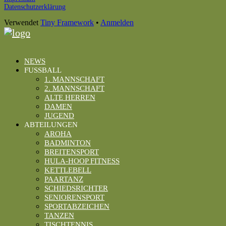
Footer
Datenschutzerklärung
Inhalt
Verwendet
Tiny Framework
•
Anmelden
NEWS
FUSSBALL
1. MANNSCHAFT
2. MANNSCHAFT
ALTE HERREN
DAMEN
JUGEND
ABTEILUNGEN
AROHA
BADMINTON
BREITENSPORT
HULA-HOOP FITNESS
KETTLEBELL
PAARTANZ
SCHIEDSRICHTER
SENIORENSPORT
SPORTABZEICHEN
TANZEN
TISCHTENNIS