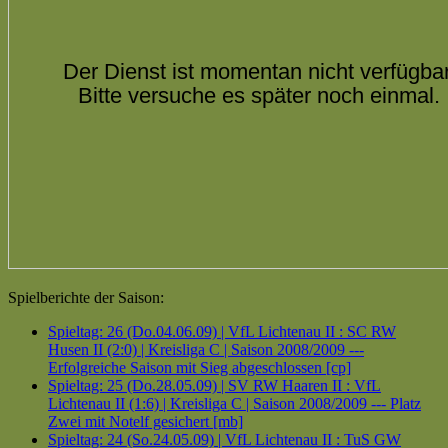
Spielberichte der Saison:
Spieltag: 26 (Do.04.06.09) | VfL Lichtenau II : SC RW
Husen II (2:0) | Kreisliga C | Saison 2008/2009 ---
Erfolgreiche Saison mit Sieg abgeschlossen [cp]
Spieltag: 25 (Do.28.05.09) | SV RW Haaren II : VfL
Lichtenau II (1:6) | Kreisliga C | Saison 2008/2009 --- Platz
Zwei mit Notelf gesichert [mb]
Spieltag: 24 (So.24.05.09) | VfL Lichtenau II : TuS GW