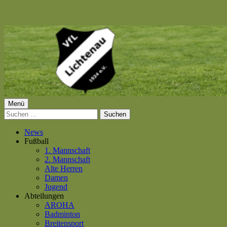
Springe
zum
Inhalt
Primäres
Menü
VfL Lichtenau 1924 e.V.
Suchen
Menü
nach:
News
Fußball
1. Mannschaft
2. Mannschaft
Alte Herren
Damen
Jugend
Abteilungen
AROHA
Badminton
Breitensport