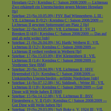
Henglarn (2:2) | Kreisliga C | Saison 2008/2009 --- Lichtenau
Zwo erkämpft ein Unentschieden gegen Meister Henglarn
[fp]
Spieltag: 23 (So.10.05.09) | FSV Bad Wünnenberg- L III :
VfL Lichtenau II (0:2) | Kreisliga C | Saison 2008/2009 ---
Lichtenau II gewinnt Spitzenspiel um Platz 2 [fp]
Spieltag: 22 (So.03.05.09) | VfL Lichtenau II : SV 21
Brenken II (4:0) | Kreisliga C | Saison 2008/2009 --- Das auf
und ab geht weiter [mb]
Spieltag: 21 (So.26.04.09) | SG Harth/ Weiberg II : VfL
Lichtenau II (3:2) | Kreisliga C | Saison 2008/2009 ---
Lichtenau II verliert verdient in Weiberg [fp]
Spieltag: 17 (So.15.03.09) | BW Kleinenberg II : VfL
Lichtenau II (1:4) | Kreisliga C | Saison 2008/2009 ---
Verdienter Sieg [BM]
Spieltag: 20 (So.19.04.09) | VfL Lichtenau II : HSV
Hegensdorf (3:3) | Kreisliga C | Saison 2008/2009 ---
Umkämpftes Unentschieden - gefühlte Niederlage [mb]
Spieltag: 14 (So.07.12.08) | SG Siddingh. / Weine III : VfL
Lichtenau II (1:8) | Kreisliga C | Saison 2008/2009 --- Gut
Dinge will Weile haben II [BM]
Spieltag: 15 (So.14.12.08) | VfL Lichtenau II : BSV
Fürstenberg e. V. II (5:0) | Kreisliga C | Saison 2008/2009 ---
Gut Ding willl Weile haben [fp]
Spieltag: 19 (So.29.03.09) | SuS Boke e. V. 1924 III : VfL