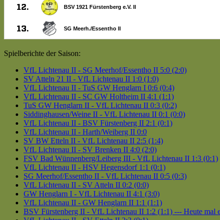
Spielberichte der Saison:
VfL Lichtenau II - SG Meerhof/Essentho II 5:0 (2:0)
SV Atteln 21 II - VfL Lichtenau II 1:0 (1:0)
VfL Lichtenau II - TuS GW Henglarn I 0:6 (0:4)
VfL Lichtenau II - SC GW Holtheim II 4:1 (1:1)
TuS GW Henglarn II - VfL Lichtenau II 0:3 (0:2)
Siddinghausen/Weine II - VfL Lichtenau II 0:1 (0:0)
VfL Lichtenau II - BSV Fürstenberg II 2:1 (0:1)
VfL Lichtenau II - Harth/Weiberg II 0:0
SV BW Etteln II - VfL Lichtenau II 2:5 (1:4)
VfL Lichtenau II - SV Brenken II 4:0 (2:0)
FSV Bad Wünnenberg/Leiberg III - VfL Lichtenau II 1:3 (0:1)
VfL Lichtenau II - HSV Hegensdorf 1:1 (0:1)
SG Meerhof/Essentho II - VfL Lichtenau II 0:5 (0:3)
VfL Lichtenau II - SV Atteln II 0:2 (0:0)
GW Henglarn I - VfL Lichtenau II 4:1 (3:0)
VfL Lichtenau II - GW Henglarn II 1:1 (1:1)
BSV Fürstenberg II - VfL Lichtenau II 1:2 (1:1) --- Heute mal ei