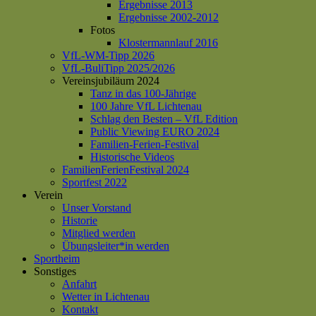
Ergebnisse 2013
Ergebnisse 2002-2012
Fotos
Klostermannlauf 2016
VfL-WM-Tipp 2026
VfL-BuliTipp 2025/2026
Vereinsjubiläum 2024
Tanz in das 100-Jährige
100 Jahre VfL Lichtenau
Schlag den Besten – VfL Edition
Public Viewing EURO 2024
Familien-Ferien-Festival
Historische Videos
FamilienFerienFestival 2024
Sportfest 2022
Verein
Unser Vorstand
Historie
Mitglied werden
Übungsleiter*in werden
Sportheim
Sonstiges
Anfahrt
Wetter in Lichtenau
Kontakt