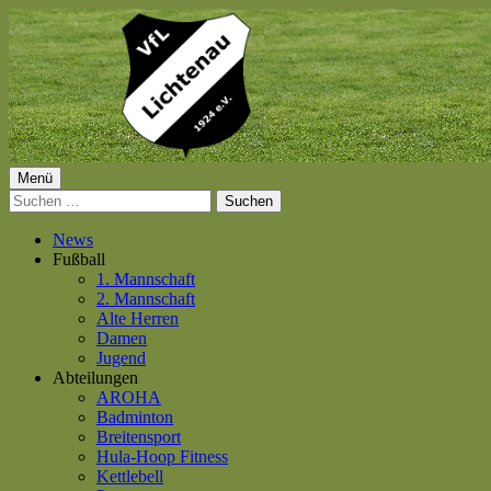
Springe
zum
Inhalt
Primäres
Menü
VfL Lichtenau 1924 e.V.
Suchen
Menü
nach:
News
Fußball
1. Mannschaft
2. Mannschaft
Alte Herren
Damen
Jugend
Abteilungen
AROHA
Badminton
Breitensport
Hula-Hoop Fitness
Kettlebell