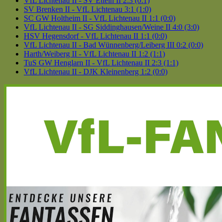
VfL Lichtenau II - SV Etteln II 2:3 (0:1)
SV Brenken II - VfL Lichtenau 3:1 (1:0)
SC GW Holtheim II - VfL Lichtenau II 1:1 (0:0)
VfL Lichtenau II - SG Siddinghausen/Weine II 4:0 (3:0)
HSV Hegensdorf - VfL Lichtenau II 1:1 (0:0)
VfL Lichtenau II - Bad Wünnenberg/Leiberg III 0:2 (0:0)
Harth/Weiberg II - VfL Lichtenau II 1:2 (1:1)
TuS GW Henglarn II - VfL Lichtenau II 2:3 (1:1)
VfL Lichtenau II - DJK Kleinenberg 1:2 (0:0)
Haupt-
Seitenleiste